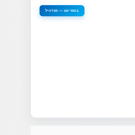
במאי עט — מנדוויל