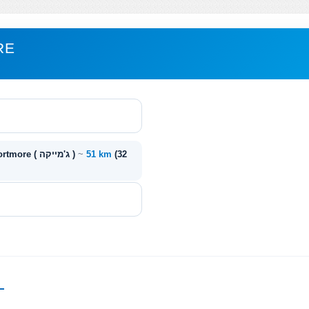
ריוו
(32
51 km
~
במאי עט ( ג'מייקה ) - Portmore ( ג'מייקה )
—