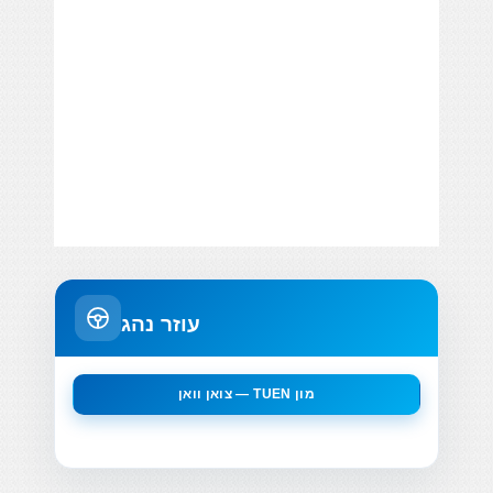
עוזר נהג
צואן וואן — TUEN מון