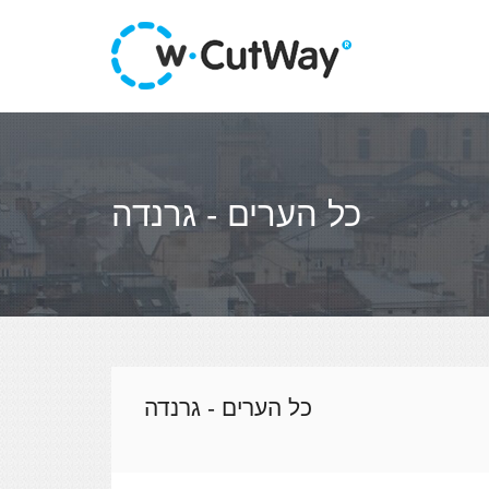
כל הערים - גרנדה
כל הערים - גרנדה