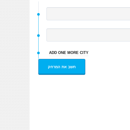
ADD ONE MORE CITY
חשב את המרחק