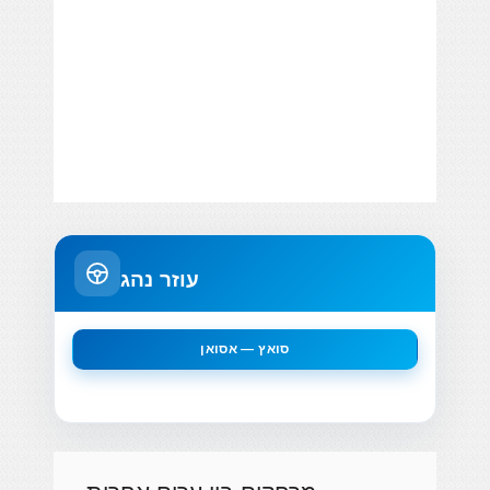
עוזר נהג
סואץ — אסואן