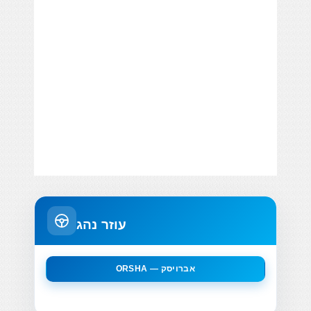
עוזר נהג
ORSHA — אברויסק