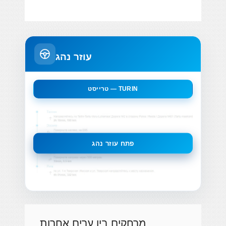
עוזר נהג
טרייסט — TURIN
פתח עוזר נהג
מרחקים בין ערים אחרות