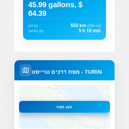
45.99 gallons, $
64.39
555 km
(344 mi)
מרחק
5 h 18 min
זמן נסיעה
מפת דרכים טרייסט - TURIN
הצג מפה