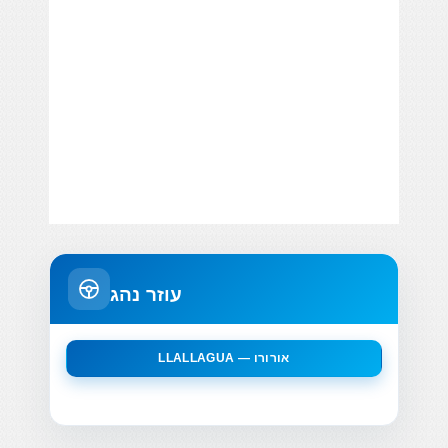
עוזר נהג
LLALLAGUA — אורורו