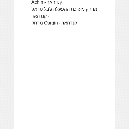
Achin - קנדהאר
מרחק מערכת ההפעלה ג'בל סראג'
- קנדהאר
מרחק Qarqin - קנדהאר